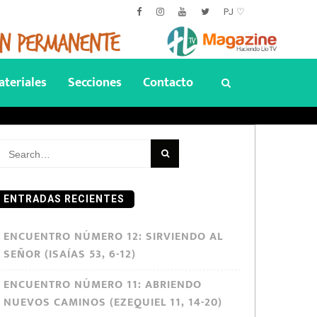
PJ ♡
teriales
Secciones
Contacto
earch
or:
ENTRADAS RECIENTES
ENCUENTRO NÚMERO 12: SIRVIENDO AL
SEÑOR (ISAÍAS 53, 6-12)
ENCUENTRO NÚMERO 11: ABRIENDO
NUEVOS CAMINOS (EZEQUIEL 11, 14-20)