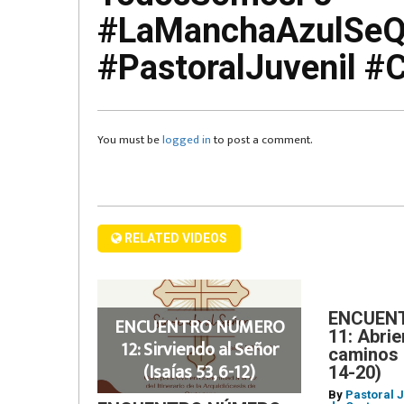
#LaManchaAzulSeQ
ENCUEN
#PastoralJuvenil #
NÚMER
11:
Abriend
You must be
logged in
to post a comment.
nuevos
caminos
(Ezequie
11,
14-
RELATED VIDEOS
20)
ENCUEN
ENCUENTRO NÚMERO
11: Abri
12: Sirviendo al Señor
caminos 
(Isaías 53, 6-12)
14-20)
By
Pastoral 