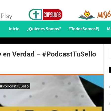
Inicio
¿Quiénes Somos?
#TodosSomosPJ
Ma
 y en Verdad – #PodcastTuSello
S
f