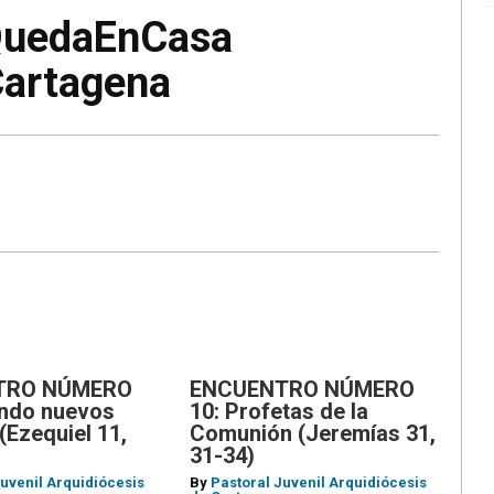
uedaEnCasa
ENCUENTRO
TRO
NÚMERO
Cartagena
O
10:
Profetas
o
de
la
Comunión
l
(Jeremías
31,
31-
34)
TRO NÚMERO
ENCUENTRO NÚMERO
endo nuevos
10: Profetas de la
(Ezequiel 11,
Comunión (Jeremías 31,
31-34)
Juvenil Arquidiócesis
By
Pastoral Juvenil Arquidiócesis