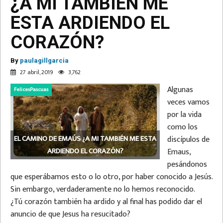
¿A MI TAMBIÉN ME
ESTA ARDIENDO EL
CORAZÓN?
By
paulagillgarcia
27 abril, 2019
3,762
Algunas
FelicesPascuas
veces vamos
por la vida
como los
EL CAMINO DE EMAÚS ¿A MI TAMBIÉN ME ESTA
discípulos de
ARDIENDO EL CORAZÓN?
Emaus,
pesándonos
que esperábamos esto o lo otro, por haber conocido a Jesús.
Sin embargo, verdaderamente no lo hemos reconocido.
¿Tú corazón también ha ardido y al final has podido dar el
anuncio de que Jesus ha resucitado?