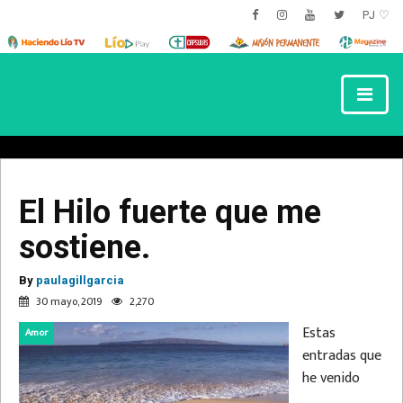
PJ ♡
El Hilo fuerte que me
sostiene.
By
paulagillgarcia
30 mayo, 2019
2,270
Estas
Amor
entradas que
he venido