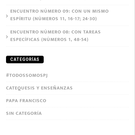
ENCUENTRO NÚMERO 09: CON UN MISMO
ESPÍRITU (NÚMEROS 11, 16-17; 24-30)
ENCUENTRO NÚMERO 08: CON TAREAS
ESPECÍFICAS (NÚMEROS 1, 48-54)
CATEGORÍAS
#TODOSSOMOSPJ
CATEQUESIS Y ENSEÑANZAS
PAPA FRANCISCO
SIN CATEGORÍA