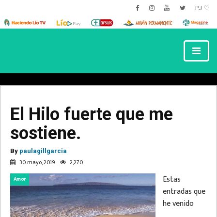
PJ ♡
El Hilo fuerte que me
sostiene.
By
paulagillgarcia
30 mayo, 2019
2,270
Estas
Amor
entradas que
he venido