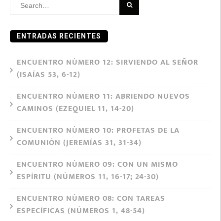
Search
for:
ENTRADAS RECIENTES
ENCUENTRO NÚMERO 12: SIRVIENDO AL SEÑOR
(ISAÍAS 53, 6-12)
ENCUENTRO NÚMERO 11: ABRIENDO NUEVOS
CAMINOS (EZEQUIEL 11, 14-20)
ENCUENTRO NÚMERO 10: PROFETAS DE LA
COMUNIÓN (JEREMÍAS 31, 31-34)
ENCUENTRO NÚMERO 09: CON UN MISMO
ESPÍRITU (NÚMEROS 11, 16-17; 24-30)
ENCUENTRO NÚMERO 08: CON TAREAS
ESPECÍFICAS (NÚMEROS 1, 48-54)