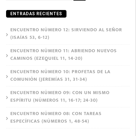
for:
ENTRADAS RECIENTES
ENCUENTRO NÚMERO 12: SIRVIENDO AL SEÑOR
(ISAÍAS 53, 6-12)
ENCUENTRO NÚMERO 11: ABRIENDO NUEVOS
CAMINOS (EZEQUIEL 11, 14-20)
ENCUENTRO NÚMERO 10: PROFETAS DE LA
COMUNIÓN (JEREMÍAS 31, 31-34)
ENCUENTRO NÚMERO 09: CON UN MISMO
ESPÍRITU (NÚMEROS 11, 16-17; 24-30)
ENCUENTRO NÚMERO 08: CON TAREAS
ESPECÍFICAS (NÚMEROS 1, 48-54)